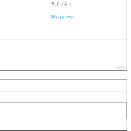
ライブを！ 
#blog
#news