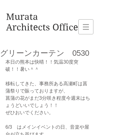
熊本県玉名市 村田建設設計事務所
Murata
Architects Office
グリーンカーテン 0530
本日の熊本は快晴！！気温30度突
破！！暑い＾＾
移転してきた、事務所ある高瀬町は菖
蒲祭りで賑っておりますが、
菖蒲の花がまだ3分咲き程度今週末はち
ょうどいいでしょう！！
ぜひおいでください。
6/3　はメインイベントの日、音楽や屋
台が立ち並びます。