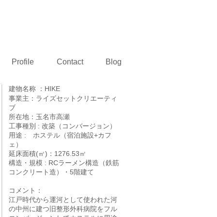
熊本県玉名市 村田建設設計事務所
Profile
Contact
Blog
建物名称 ：HIKE
事業主：ライズセットクリエーティ
ブ
所在地：玉名市高瀬
工事種別 : 改築（コンバージョン）
用途 : ホステル（宿泊施設+カフ
ェ）
延床面積(㎡)：1276.53㎡
構造・規模 : RCラーメン構造（鉄筋
コンクリート造）・5階建て
​コメント：
江戸時代から運河として使われた河
の中州に建つ旧整形外科病院をフル