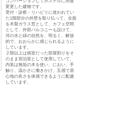
コンバージョンしてホステルに用途
変更した建物です。
受付・診察・リハビリに使われてい
た1階部分の外壁を取り払って、全面
を木製ガラス窓として、カフェ空間
として、外部バルコニーも設けて、
河の水と緑の自然を、明るく、解放
的で、おおらかに感じられるように
しています。
２階以上は病室だった部屋割りをそ
のまま宿泊室として使用していて、
内装は無垢の木を使い、におい、手
触り、温かさに働きかけ、五感で居
心地の良さを体感できるように配慮
しています。