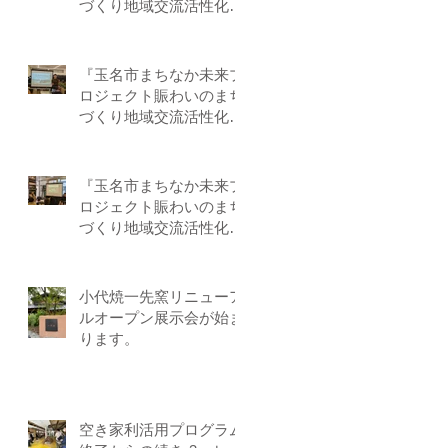
づくり地域交流活性化事
業』－第3回目 by-F
『玉名市まちなか未来プ
ロジェクト賑わいのまち
づくり地域交流活性化事
業』－第２回目 by-F
『玉名市まちなか未来プ
ロジェクト賑わいのまち
づくり地域交流活性化事
業』－第1回目 by-Ｆ
小代焼一先窯リニューア
ルオープン展示会が始ま
ります。
空き家利活用プログラム