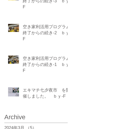
終了からの続き-3 ｂｙ-
F
空き家利活用プログラム
終了からの続き-2 ｂｙ-
F
空き家利活用プログラム
終了からの続き-1 ｂｙ-
F
エキマチ七夕夜市 を開
催しました。 ｂｙ-F
Archive
2024年3月
（5）
5件の記事