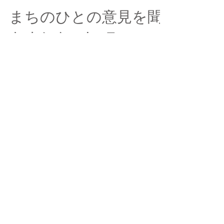
まちのひとの意見を聞
きました。by F
7月27日に、『エキマチかたろうピクニック』
が玉名駅前の大きい鐘の下で行われました。 玉
名のまちを良くするために、周辺住民の方や、
飛び入りで参加してくださった方から、意見を
貰い、これからどんなまちにしていくかのヒン
トを探る目的という位置づけで行われまし
た。...
Featured Posts