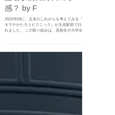
玉名駅前に縁日の予
感？ by F
2022/9/28に、玉名のこれからを考えてみる『エ
キマチかたろうピクニック』が玉名駅前で行わ
れました。 この取り組みは、高校生や大学生と
取り組むまちづくり『玉名未来づくり研究所』
と連動して、｢高校生や大学生だけでなく、も
っと広く意見を貰って活かしたい！｣という位
置づけで開...