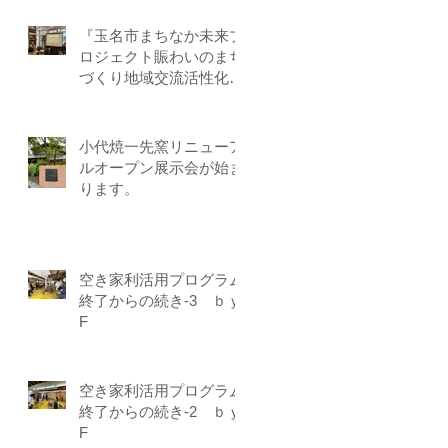
『玉名市まちなか未来プ
ロジェクト賑わいのまち
づくり地域交流活性化事
業』－第1回目 by-Ｆ
小代焼一先窯リニューア
ルオープン展示会が始ま
ります。
空き家利活用プログラム
終了からの続き-3 ｂｙ-
F
空き家利活用プログラム
終了からの続き-2 ｂｙ-
F