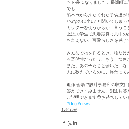
ヘト😂になりました。長洲町
でも
熊本市から来たくれた子供達がと
小3なのに小1？と聞いてしまっ
カッターを使うからか、言うこ
上は大学生で思春期真っ只中の
も言えない、可愛らしさを感じて
みんなで物を作るとき、物だけ
る関係性だったり、もう一つ何
また、あの子たちと会いたいな
人に教えているのに、終わって
追伸:会場で設計事務所の収支
答えできすみません。別途お答えい
ご説明できます😊お待ちしてい
#blog
#news
お知らせ