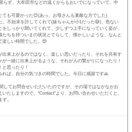
に限らず、大牟田市などの遠くからもおいでになっていて、中
ても可愛かった😊(あっ、お母さんも素敵な方でした)
た、不始末を許してくれて(妹ちゃんが小1だった😅)、危ない
とをしっかり聞いてくれて、少しずつ上手になっていく姿が、
娘たちを持ついまの状況とてらして、懐かしいような、なんと
楽しい時間でした。😍
が出来上がるのではなく、楽しい思いだったり、それを共有す
かが一緒に出来上がるような、それが人の繋がりになったり！
！と思ったり！
みれば、自分の気づきの時間でした。今日に感謝です🙏
に関してお問合せいただいたのですが、その場ではなかなかお
たしますので、“Contact”より、お問い合わせいただくと、
ます。